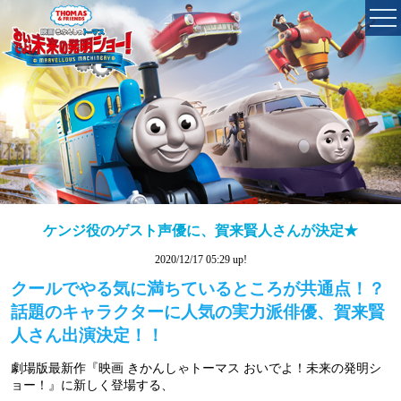
ケンジ役のゲスト声優に、賀来賢人さんが決定★
2020/12/17 05:29 up!
クールでやる気に満ちているところが共通点！？
話題のキャラクターに人気の実力派俳優、賀来賢
人さん出演決定！！
劇場版最新作『映画 きかんしゃトーマス おいでよ！未来の発明シ
ョー！』に新しく登場する、